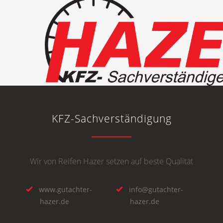
KFZ-Sachverständigung
Wir von Reifen Hazer setzen auf beste Qualität
www.gutachter-
info@gutachter-
hazer.de
hazer.de