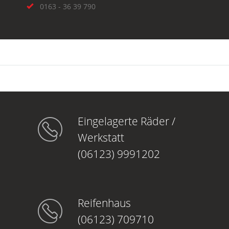
0163 - 36 39 790
Eingelagerte Räder /
Werkstatt
(06123) 9991202
Reifenhaus
(06123) 709710